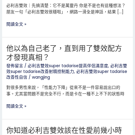
以
必利吉雙效｜先搞清楚：它不是萬靈丹 你是不是也有這種想法？
每
朋友一句「必利吉雙效很穩啦」，網路一滑全是神話，結果 […]
天
吃
閱讀全文 »
嗎？
功
能
他以為自己老了，直到用了雙效配方
他
正
以
常
才發現真相？
為
的
自
男
發佈留言
/
必利吉雙效super tadarise提高伴侶滿意度
,
必利吉雙
效super tadarise改善射精控制能力
,
必利吉雙效super tadarise
己
性
改善性自信
/
wangjing
老
真
了，
的
對很多男性來說，「性能力下降」從來不是一件容易說出口的
直
需
事。尤其當問題不是完全不行，而是卡在一種不上不下的狀態時
到
要
用
嗎？
閱讀全文 »
了
雙
效
你知道必利吉雙效該在性愛前幾小時
你
配
知
方