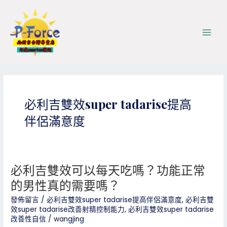
跳
文
Main
至
章
Men
主
分
要
頁
內
容
必利吉雙效super tadarise提高
伴侶滿意度
必利吉雙效可以每天吃嗎？功能正常
必
利
的男性真的需要嗎？
吉
雙
發佈留言
/
必利吉雙效super tadarise提高伴侶滿意度
,
必利吉雙
效super tadarise改善射精控制能力
,
必利吉雙效super tadarise
效
改善性自信
/
wangjing
可