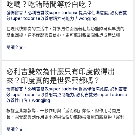
吃嗎？吃錯時間等於白吃？
道
才
必
發
發佈留言
/
必利吉雙效super tadarise提高伴侶滿意度
,
必利吉雙
效super tadarise改善射精控制能力
/
wangjing
利
現
吉
真
在現代快節奏的生活中，許多男性面臨著勃起功能障礙與早洩的
雙
相？
雙重困擾，這不僅影響自信心，更可能對親密關係造成無法彌
效
該
閱讀全文 »
在
性
愛
必利吉雙效為什麼只有印度做得出
前
必
幾
利
來？印度真的是世界藥都嗎？
小
吉
時
雙
發佈留言
/
必利吉雙效super tadarise提高伴侶滿意度
,
必利吉雙
吃
效super tadarise改善射精控制能力
,
必利吉雙效super tadarise
效
改善性自信
/
wangjing
嗎？
為
吃
什
根據臺北訊報導，一款作用與「威而鋼」類似、但作用時間更
錯
麼
長、視覺影響副作用更小的男性性功能障礙治療口服藥物「犀利
時
只
間
有
閱讀全文 »
等
印