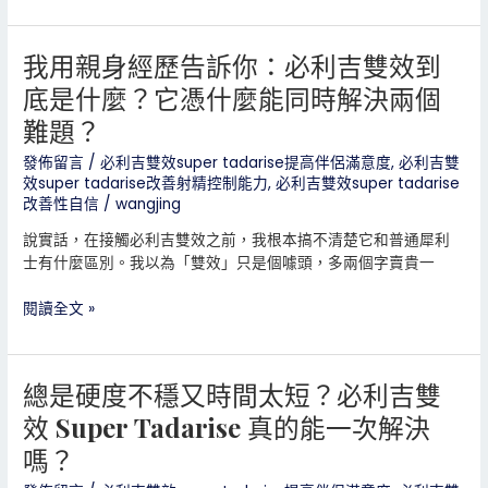
於
度
白
做
我用親身經歷告訴你：必利吉雙效到
我
吃？
得
用
出
底是什麼？它憑什麼能同時解決兩個
親
來？
難題？
身
印
經
度
發佈留言
/
必利吉雙效super tadarise提高伴侶滿意度
,
必利吉雙
歷
真
效super tadarise改善射精控制能力
,
必利吉雙效super tadarise
告
的
改善性自信
/
wangjing
訴
是
說實話，在接觸必利吉雙效之前，我根本搞不清楚它和普通犀利
你：
世
士有什麼區別。我以為「雙效」只是個噱頭，多兩個字賣貴一
必
界
利
藥
閱讀全文 »
吉
都
雙
嗎？
效
到
總是硬度不穩又時間太短？必利吉雙
總
底
是
效 Super Tadarise 真的能一次解決
是
硬
什
嗎？
度
麼？
不