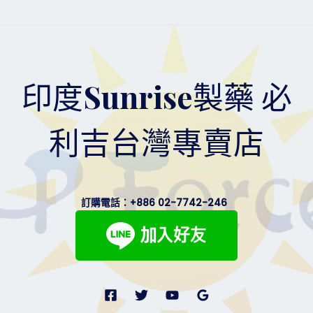
什
麼
被
稱
為
印度Sunrise製藥 必
「一
顆
搞
利吉台灣專賣店
定
兩
個
煩
惱」？
訂購電話：
+886 02-7742-246