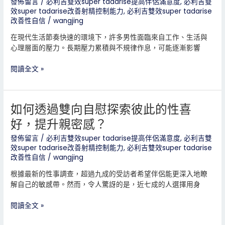
發佈留言
/
必利吉雙效super tadarise提高伴侶滿意度
,
必利吉雙
它
穩
效super tadarise改善射精控制能力
,
必利吉雙效super tadarise
憑
又
改善性自信
/
wangjing
什
時
麼
在現代生活節奏快速的環境下，許多男性面臨來自工作、生活與
間
能
心理層面的壓力。長期壓力累積與不規律作息，可能逐漸影響
太
同
短？
時
閱讀全文 »
必
解
利
決
吉
兩
雙
如何透過雙向自慰探索彼此的性喜
如
個
效
何
難
好，提升親密感？
Super
透
題？
Tadarise
過
發佈留言
/
必利吉雙效super tadarise提高伴侶滿意度
,
必利吉雙
真
效super tadarise改善射精控制能力
,
必利吉雙效super tadarise
雙
的
改善性自信
/
wangjing
向
能
自
根據最新的性事調查，超過九成的受訪者希望伴侶能更深入地瞭
一
慰
解自己的敏感帶。然而，令人驚訝的是，近七成的人選擇用身
次
探
解
索
閱讀全文 »
決
彼
嗎？
此