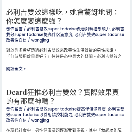
的
必利吉雙效這樣吃，她會驚訝地問：
必
性
利
喜
你怎麼變這麼強？
吉
好，
雙
提
發佈留言
/
必利吉雙效super tadarise改善射精控制能力
,
必利吉
雙效super tadarise提高伴侶滿意度
,
必利吉雙效super tadarise
效
升
改善性自信
/
wangjing
這
親
樣
密
對於許多希望透過必利吉雙效來改善性生活質量的男性來說，
吃，
感？
「何時服用效果最好？」往往是心中最大的疑問。必利吉雙效之
她
會
閱讀全文 »
驚
訝
地
Dcard狂推必利吉雙效？實際效果真
Dcard
問：
狂
你
的有那麼神嗎？
推
怎
必
麼
發佈留言
/
必利吉雙效super tadarise提高伴侶滿意度
,
必利吉雙
效super tadarise改善射精控制能力
,
必利吉雙效super tadarise
利
變
改善性自信
/
wangjing
吉
這
雙
麼
在現代社會中，男性健康議題逐漸受到重視，其中「勃起功能障