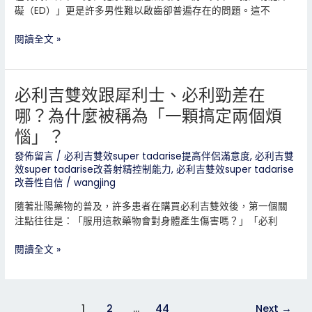
效？
強？
礙（ED）」更是許多男性難以啟齒卻普遍存在的問題。這不
實
際
閱讀全文 »
效
果
真
必利吉雙效跟犀利士、必利勁差在
必
的
利
有
哪？為什麼被稱為「一顆搞定兩個煩
吉
那
惱」？
雙
麼
效
神
發佈留言
/
必利吉雙效super tadarise提高伴侶滿意度
,
必利吉雙
跟
嗎？
效super tadarise改善射精控制能力
,
必利吉雙效super tadarise
犀
改善性自信
/
wangjing
利
隨著壯陽藥物的普及，許多患者在購買必利吉雙效後，第一個關
士、
注點往往是：「服用這款藥物會對身體產生傷害嗎？」「必利
必
利
閱讀全文 »
勁
差
在
哪？
1
2
...
44
Next
→
為