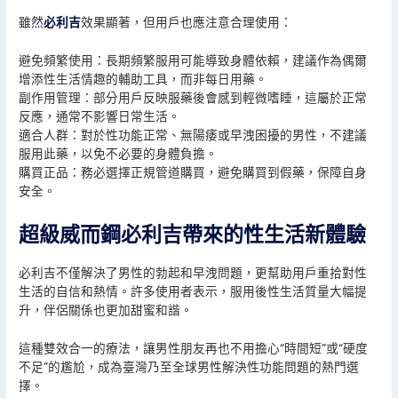
雖然
必利吉
效果顯著，但用戶也應注意合理使用：
避免頻繁使用：長期頻繁服用可能導致身體依賴，建議作為偶爾
增添性生活情趣的輔助工具，而非每日用藥。
副作用管理：部分用戶反映服藥後會感到輕微嗜睡，這屬於正常
反應，通常不影響日常生活。
適合人群：對於性功能正常、無陽痿或早洩困擾的男性，不建議
服用此藥，以免不必要的身體負擔。
購買正品：務必選擇正規管道購買，避免購買到假藥，保障自身
安全。
超級威而鋼必利吉帶來的性生活新體驗
必利吉不僅解決了男性的勃起和早洩問題，更幫助用戶重拾對性
生活的自信和熱情。許多使用者表示，服用後性生活質量大幅提
升，伴侶關係也更加甜蜜和諧。
這種雙效合一的療法，讓男性朋友再也不用擔心“時間短”或“硬度
不足”的尷尬，成為臺灣乃至全球男性解決性功能問題的熱門選
擇。