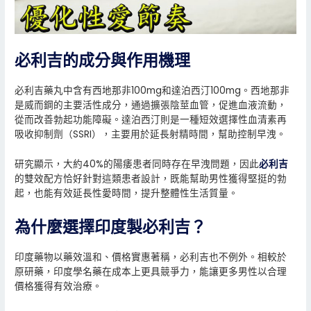
必利吉的成分與作用機理
必利吉藥丸中含有西地那非100mg和達泊西汀100mg。西地那非
是威而鋼的主要活性成分，通過擴張陰莖血管，促進血液流動，
從而改善勃起功能障礙。達泊西汀則是一種短效選擇性血清素再
吸收抑制劑（SSRI），主要用於延長射精時間，幫助控制早洩。
研究顯示，大約40%的陽痿患者同時存在早洩問題，因此
必利吉
的雙效配方恰好針對這類患者設計，既能幫助男性獲得堅挺的勃
起，也能有效延長性愛時間，提升整體性生活質量。
為什麼選擇印度製必利吉？
印度藥物以藥效溫和、價格實惠著稱，必利吉也不例外。相較於
原研藥，印度學名藥在成本上更具競爭力，能讓更多男性以合理
價格獲得有效治療。