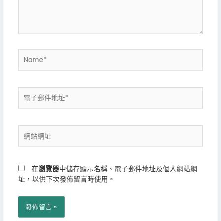
內
容...
Name*
電
子
郵
件
網
地
站
址
網
*
址
在
瀏覽器
中儲存顯示名稱、電子郵件地址及個人網站網
址，以供下次發佈留言時使用。