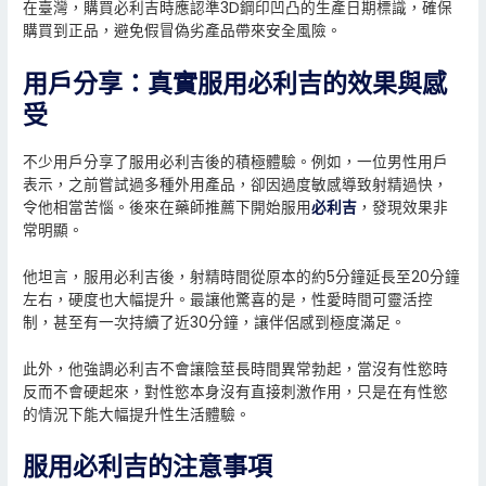
在臺灣，購買必利吉時應認準3D鋼印凹凸的生產日期標識，確保
購買到正品，避免假冒偽劣產品帶來安全風險。
用戶分享：真實服用必利吉的效果與感
受
不少用戶分享了服用必利吉後的積極體驗。例如，一位男性用戶
表示，之前嘗試過多種外用產品，卻因過度敏感導致射精過快，
令他相當苦惱。後來在藥師推薦下開始服用
必利吉
，發現效果非
常明顯。
他坦言，服用必利吉後，射精時間從原本的約5分鐘延長至20分鐘
左右，硬度也大幅提升。最讓他驚喜的是，性愛時間可靈活控
制，甚至有一次持續了近30分鐘，讓伴侶感到極度滿足。
此外，他強調必利吉不會讓陰莖長時間異常勃起，當沒有性慾時
反而不會硬起來，對性慾本身沒有直接刺激作用，只是在有性慾
的情況下能大幅提升性生活體驗。
服用必利吉的注意事項