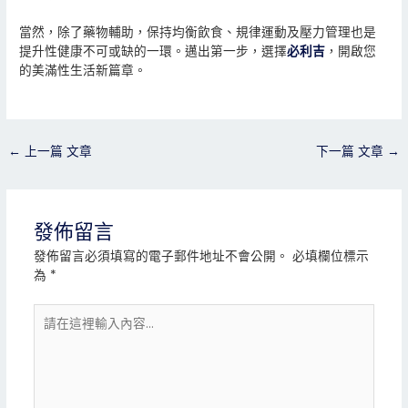
當然，除了藥物輔助，保持均衡飲食、規律運動及壓力管理也是
提升性健康不可或缺的一環。邁出第一步，選擇
必利吉
，開啟您
的美滿性生活新篇章。
←
上一篇 文章
下一篇 文章
→
發佈留言
發佈留言必須填寫的電子郵件地址不會公開。
必填欄位標示
為
*
請
在
這
裡
輸