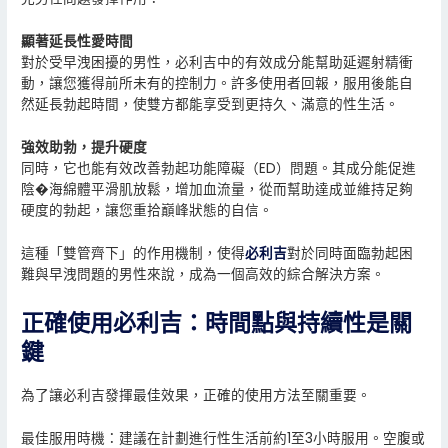
顯著延長性愛時間
對於受早洩困擾的男性，必利吉中的有效成分能幫助延遲射精衝
動，讓您獲得前所未有的控制力。許多使用者回報，服用後能自
然延長勃起時間，使雙方都能享受到更持久、滿意的性生活。
強效助勃，提升硬度
同時，它也能有效改善勃起功能障礙（ED）問題。其成分能促進
陰�海綿體平滑肌放鬆，增加血流量，從而幫助達成並維持足夠
硬度的勃起，讓您重拾巔峰狀態的自信。
這種「雙管齊下」的作用機制，使得
必利吉
對於同時面臨勃起困
難與早洩問題的男性來說，成為一個高效的綜合解決方案。
正確使用必利吉：時間點與持續性是關
鍵
為了讓必利吉發揮最佳效果，正確的使用方法至關重要。
最佳服用時機：建議在計劃進行性生活前約1至3小時服用。空腹或