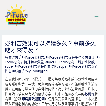
跳
Post
Main
至
navigation
Men
主
要
內
容
必利吉效果可以持續多久？事前多久
吃才來得及？
發佈留言
/
P-Force必利吉
,
P-Force必利吉促進生殖器官健康
,
P-
Force必利吉提升勃起質量
,
super P-Force必利吉增加性快感
,
super P-Force必利吉延長性交時間
,
super P-Force必利吉改善
性心理狀態
/ 作者:
wangjing
在現代快節奏的生活模式下，壓力與疲勞逐漸成為男性性功能問
題的隱形殺手。早洩、勃起功能障礙等問題，不僅影響性生活品
質，更可能打擊自信心與伴侶關係。為了解決這些困擾，許多男
性開始尋求安全有效的解決方案，其中，經國家核准的
必利吉
壯
陽藥（亦稱
印度雙效威而鋼
）便是備受關注的選擇之一。本文將
深入解析必利吉的功效、正確使用方法及注意事項，助您做出明