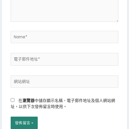
入
內
容...
Name*
電
子
郵
件
網
地
站
址
網
*
址
在
瀏覽器
中儲存顯示名稱、電子郵件地址及個人網站網
址，以供下次發佈留言時使用。