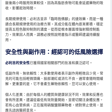
飯後兩小時服用效果較佳，因為高脂肪食物可能會延遲藥物的吸
收，影響起效時間。
長期規律使用：必利吉並非「臨時抱佛腳」的速效藥，而是一種
適合長期規律使用的治療方案。其成分能在體內逐漸累積，穩定
提高五羥色胺抑制劑的濃度，從而從根本層面增強射精控制能
力。效果因人而異，請務必按照說明書指示或醫師建議持續服
用。
安全性與副作用：經認可的低風險選擇
必利吉的安全性
已獲得國家相關部門的批准和廣泛認可。
低副作用、無依賴性：大多數使用者表示副作用輕微且少見，常
見的可能包括輕微頭痛、臉部潮紅或消化不良，通常會隨時間緩
解。更重要的是，它不會產生藥物依賴性，您可以安心使用。
個人化差異：由於每個人的體質與健康狀況不同，效果和反應也
會有所差異。建議從最低有效劑量開始，並密切關注身體反應。
若有心血管疾病、正在服用硝酸鹽類藥物者，絕對禁止使用，並
應先諮詢醫師意見。