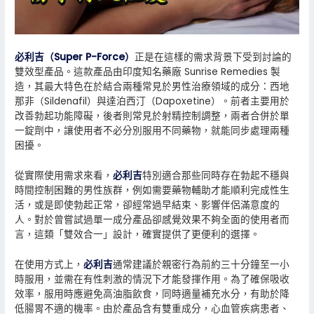
必利吉（Super P-Force）
正是在這樣的需求背景下受到討論的
雙效型產品。這款產品由印度知名藥廠 Sunrise Remedies 製
造，其最大特色在於結合兩種常見於男性治療領域的成分：西地
那非（Sildenafil）與達泊西汀（Dapoxetine）。前者主要用於
改善勃起功能障礙，後者則常見於射精控制調整，兩者合併於單
一錠劑中，讓使用者不必分別服用不同藥物，就能同步處理兩種
困擾。
從實際使用需求來看，
必利吉
特別適合那些同時存在勃起不穩與
時間控制困難的男性族群，例如需要藥物輔助才能順利完成性生
活，或是即使勃起正常，卻經常過早結束、影響伴侶滿意度的
人。對於曾嘗試過單一成分產品卻感覺效果不夠全面的使用者而
言，這類「雙效合一」設計，確實提供了更便利的選擇。
在使用方式上，
必利吉
通常建議於親密行為前約三十分鐘至一小
時服用，並需在有性刺激的情況下才能發揮作用。為了確保吸收
效率，服用時應避免高油脂飲食，同時適量補充水分，有助於降
低腸胃不適的機率。由於產品含有雙重成分，心血管疾病患者、