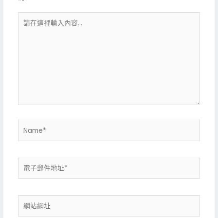
請
在
這
裡
輸
入
內
容...
Name*
電
子
郵
件
網
地
站
址