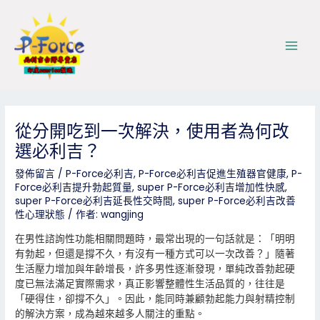
跳
Post
Main
至
navigation
Men
主
要
內
容
從分開吃到一次解決，使用者為何改
選必利吉？
發佈留言
/
P-Force必利吉
,
P-Force必利吉促進生殖器官健康
,
P-
Force必利吉提升勃起質量
,
super P-Force必利吉增加性快感
,
super P-Force必利吉延長性交時間
,
super P-Force必利吉改善
性心理狀態
/ 作者:
wangjing
在男性諮詢性功能相關問題時，最常出現的一句話就是：「明明
有勃起，但還是撐不久，有沒有一種方式可以一次改善？」隨著
生活壓力增加與年齡增長，許多男性逐漸發現，單純改善勃起硬
度已無法滿足實際需求，真正影響整體性生活品質的，往往是
「硬得住，卻撐不久」。因此，能同時兼顧勃起能力與射精控制
的解決方案，成為越來越多人關注的重點。