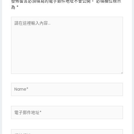
發佈留言必須填寫的電子郵件地址不會公開。
必填欄位標示
為
*
請
在
這
裡
輸
入
內
容...
Name*
電
子
郵
件
網
地