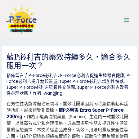
跳
Post
Main
至
navigation
Men
主
要
內
容
藍P必利吉的藥效持續多久，適合多久
服用一次？
發佈留言
/
P-Force必利吉
,
P-Force必利吉促進生殖器官健康
,
P-
Force必利吉提升勃起質量
,
super P-Force必利吉增加性快感
,
super P-Force必利吉延長性交時間
,
super P-Force必利吉改善
性心理狀態
/ 作者:
wangjing
在男性性功能障礙治療領域，雙效壯陽藥因其同時兼顧助勃與延
時功能，越來越受到青睞。
藍P必利吉 Extra Super P-Force
200mg
，作為印度桑瑞製藥廠（Sunrise）生產的一款雙效壯陽
藥，以其高效成分和合理價格，成為眾多男性朋友提升性生活質
量的理想選擇。本文將從產品成分、功效、用法用量及安全性等
方面，詳細介紹這款超級威爾鋼的優勢，幫助你全面瞭解其使用