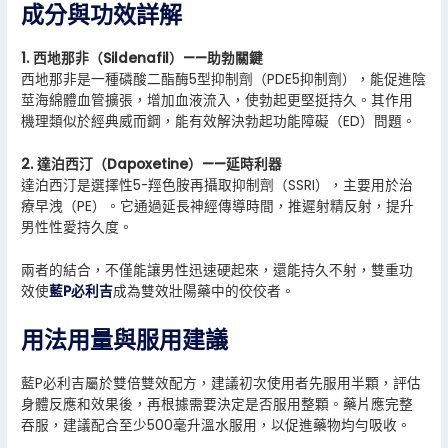
成分與功效詳解
1. 西地那非（Sildenafil）——助勃關鍵
西地那非是一種磷酸二酯酶5型抑制劑（PDE5抑制劑），能促進陰
莖海綿體血管擴張，增加血液流入，使勃起更堅挺持久。其作用
機理類似於經典威而鋼，能有效解決勃起功能障礙（ED）問題。
2. 達泊西汀（Dapoxetine）——延時利器
達泊西汀是選擇性5-羥色胺再攝取抑制劑（SSRI），主要用於治
療早洩（PE）。它通過延長神經傳導時間，推遲射精反射，提升
男性性愛持久度。
兩者的結合，不僅能讓男性迅速硬起來，還能持久不射，雙重功
效使
藍P必利吉
成為雙效壯陽藥中的佼佼者。
用法用量與服用建議
藍P必利吉屬於雙倍雙效配方，建議初次使用者先服用半顆，評估
身體反應和效果後，再根據需要決定是否服用整顆。藥片應完整
吞服，建議配合至少500毫升溫水服用，以促進藥物均勻吸收。