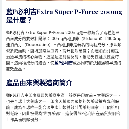
藍P必利吉Extra Super P-Force 200mg
是什麼？
藍P必利吉 Extra Super P-Force 200mg是一款結合了兩種經典
西藥成分的雙效壯陽藥：100mg西地那非（Sildenafil）和100mg
達泊西汀（Dapoxetine）。西地那非是著名的助勃成分，原理類
似於威而鋼，能增加陰莖血流，提升勃起硬度；而達泊西汀則是
治療早洩的核心藥物，通過延遲射精反射，幫助男性延長性愛時
間。這兩種成分的結合，使
藍P必利吉
成為同時解決陽痿和早洩的
雙效產品。
產品由來與製造商簡介
藍P必利吉由印度桑瑞製藥廠生產，該廠是印度前三大藥廠之一，
也是全球十大藥廠之一。印度因其國內嚴格的製藥政策與專利保
護，成為全球唯一能合法生產此類雙效壯陽藥的國家，且價格相
對低廉，因此被譽為“世界藥都”。這使得藍P必利吉在品質與價格
上都具備明顯優勢。