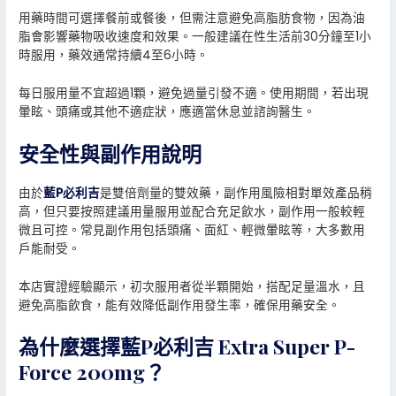
用藥時間可選擇餐前或餐後，但需注意避免高脂肪食物，因為油
脂會影響藥物吸收速度和效果。一般建議在性生活前30分鐘至1小
時服用，藥效通常持續4至6小時。
每日服用量不宜超過1顆，避免過量引發不適。使用期間，若出現
暈眩、頭痛或其他不適症狀，應適當休息並諮詢醫生。
安全性與副作用說明
由於
藍P必利吉
是雙倍劑量的雙效藥，副作用風險相對單效產品稍
高，但只要按照建議用量服用並配合充足飲水，副作用一般較輕
微且可控。常見副作用包括頭痛、面紅、輕微暈眩等，大多數用
戶能耐受。
本店實證經驗顯示，初次服用者從半顆開始，搭配足量溫水，且
避免高脂飲食，能有效降低副作用發生率，確保用藥安全。
為什麼選擇藍P必利吉 Extra Super P-
Force 200mg？