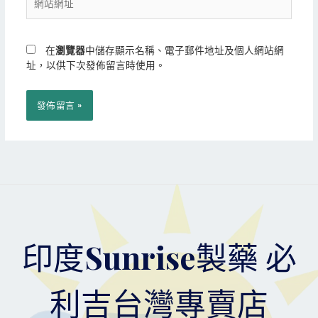
站
址
網
*
址
在
瀏覽器
中儲存顯示名稱、電子郵件地址及個人網站網
址，以供下次發佈留言時使用。
印度Sunrise製藥 必
利吉台灣專賣店