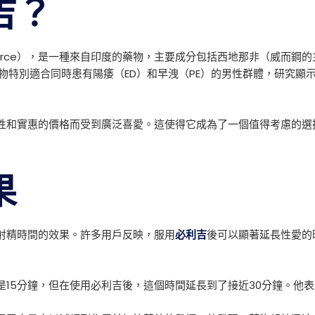
吉？
-Force），是一種來自印度的藥物，主要成分包括西地那非（威而
藥物特別適合同時患有陽痿（ED）和早洩（PE）的男性群體，研究顯
性和實惠的價格而受到廣泛喜愛。這使得它成為了一個值得考慮的選
果
射精時間的效果。許多用戶反映，服用
必利吉
後可以顯著延長性愛的
是15分鐘，但在使用必利吉後，這個時間延長到了接近30分鐘。他