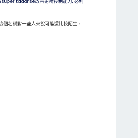
uper tadarise改善射精控制能力
,
必利
這個名稱對一些人來說可能還比較陌生，