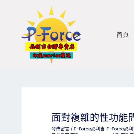
跳
Post
至
navigation
主
要
內
首頁
容
面對複雜的性功能
發佈留言
/
P-Force必利吉
,
P-Force