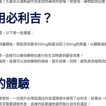
喝了大量水以減輕副作用並加快藥效的發揮。他發現，藥物起效迅速
用必利吉？
要。以下是一些建議：
量開始，例如西地那非50mg和達泊西汀30mg的劑量，以觀察
小時。這樣可以確保藥物在進行性生活時達到最佳效果。
服用，這樣可以加快藥物的吸收，提升效果。同時，避免與含咖啡因
的體驗
常愉悅。一位用戶在情侶酒店的浪漫環境中使用了必利吉，結果在一
甚至需要請假休息，這樣的結果讓他感到無比自信和滿足。