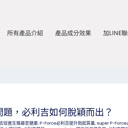
所有產品介紹
產品成分效果
加LINE
問題，必利吉如何脫穎而出？
必利吉促進生殖器官健康
,
P-Force必利吉提升勃起質量
,
super P-Fo