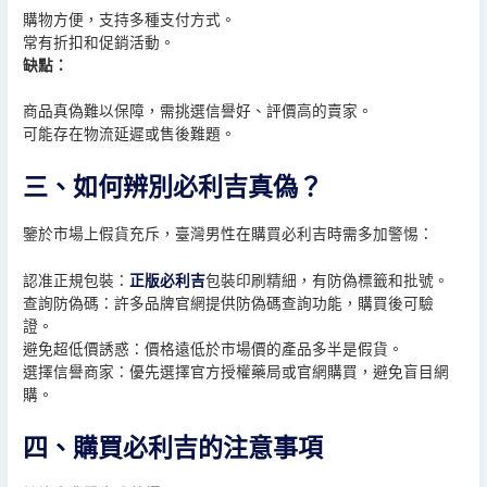
購物方便，支持多種支付方式。
常有折扣和促銷活動。
缺點：
商品真偽難以保障，需挑選信譽好、評價高的賣家。
可能存在物流延遲或售後難題。
三、如何辨別必利吉真偽？
鑒於市場上假貨充斥，臺灣男性在購買必利吉時需多加警惕：
認准正規包裝：
正版必利吉
包裝印刷精細，有防偽標籤和批號。
查詢防偽碼：許多品牌官網提供防偽碼查詢功能，購買後可驗
證。
避免超低價誘惑：價格遠低於市場價的產品多半是假貨。
選擇信譽商家：優先選擇官方授權藥局或官網購買，避免盲目網
購。
四、購買必利吉的注意事項