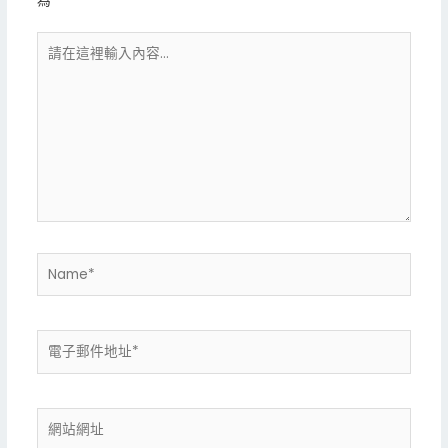
為
*
請
在
這
裡
輸
入
內
容...
Name*
電
子
郵
件
網
地
站
址