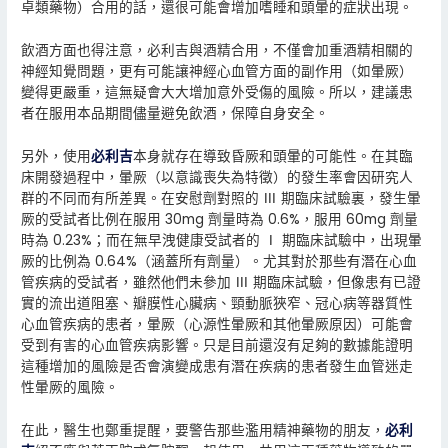
卓類藥物）合用的話，還很可能會增加嗜睡和頭暈的症狀出現。
飲酒方面也得注意，必利吉與酒精合用，不僅會加重酒精相關的
神經知覺問題，更有可能讓神經心血管方面的副作用（如暈厥）
變得更嚴重，這無疑會大大增加意外受傷的風險。所以，建議患
者在服用本品期間儘量避免飲酒，保障自身安全。
另外，使用
必利吉
本身就存在導致昏厥和頭暈的可能性。在其臨
床開發過程中，暈厥（以意識喪失為特徵）的發生率會因研究人
群的不同而有所差異。在安慰劑對照的 Ⅲ 期臨床試驗裏，發生暈
厥的受試者比例在服用 30mg 劑量時為 0.6%，服用 60mg 劑量
時為 0.23%；而在無早洩健康受試者的 Ⅰ 期臨床試驗中，出現暈
厥的比例為 0.64%（涵蓋所有劑量）。尤其對於那些有潛在心血
管疾病的受試者，雖然他們未參加 Ⅲ 期臨床試驗，但像患有已證
實的流出道阻塞、瓣膜性心臟病、頸動脈狹窄、冠心病等器質性
心血管疾病的患者，暈厥（心源性暈厥和其他暈厥原因）可能會
受到有害的心血管疾病影響。只是目前還沒有足夠的數據能證明
這種增加的風險是否會演變成患有潛在疾病的患者發生血管迷走
性暈厥的風險。
在此，醫生也鄭重提醒，要警告那些濫用精神藥物的朋友，
必利