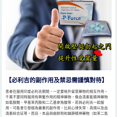
【必利吉的副作用及禁忌需謹慎對待】
患者在服用印度必利吉期間，一定要格外留意藥物的相互作用。
千萬不要同時服用有興奮作用的精神藥物，像血清素能精神藥物
如氯胺酮、甲基苯丙胺和二乙基麥角酸等，若與必利吉一起服
用，可能會引發極為嚴重的副作用，比如心律失常、高燒以及血
清素綜合征等。而且，本品與麻醉劑和鎮靜精神藥物（如苯二氮