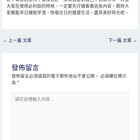
大家在使用必利勁的時候，一定要先仔細看看這些內容，期待大
家都能早日擺脫早洩，恢復往日的健康生活，盡享美好時光呢。
←
上一篇 文章
下一篇 文章
→
發佈留言
發佈留言必須填寫的電子郵件地址不會公開。
必填欄位標示
為
*
請
在
這
裡
輸
入
內