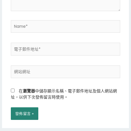
容...
Name*
電
子
郵
件
網
地
站
址
網
*
址
在
瀏覽器
中儲存顯示名稱、電子郵件地址及個人網站網
址，以供下次發佈留言時使用。