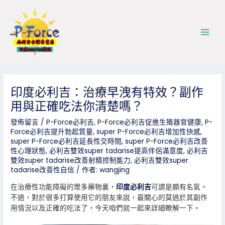
跳
Post
Main
至
navigation
Men
主
要
內
容
印度必利吉：治療早洩有特效？副作
用與正確吃法你清楚嗎？
發佈留言
/
P-Force必利吉
,
P-Force必利吉促進生殖器官健康
,
P-
Force必利吉提升勃起質量
,
super P-Force必利吉增加性快感
,
super P-Force必利吉延長性交時間
,
super P-Force必利吉改善
性心理狀態
,
必利吉雙效super tadarise提高伴侶滿意度
,
必利吉
雙效super tadarise改善射精控制能力
,
必利吉雙效super
tadarise改善性自信
/ 作者:
wangjing
在治療性功能障礙的眾多藥物裏，
印度必利吉
可謂是頗有名氣。
不過，對於很多打算使用它的朋友來說，最關心的莫過於其副作
用情況以及正確的吃法了，今天咱們就一起來詳細瞭解一下。