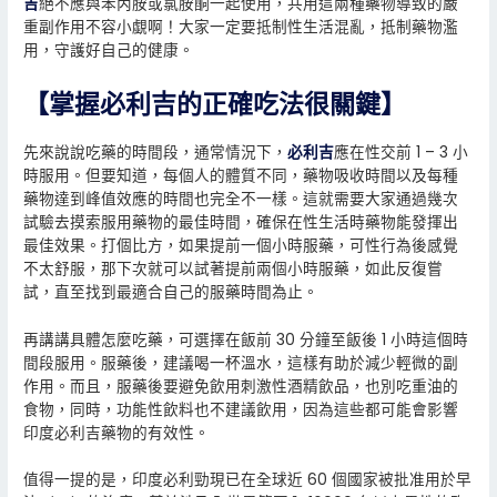
吉
絕不應與苯丙胺或氯胺酮一起使用，共用這兩種藥物導致的嚴
重副作用不容小覷啊！大家一定要抵制性生活混亂，抵制藥物濫
用，守護好自己的健康。
【掌握必利吉的正確吃法很關鍵】
先來說說吃藥的時間段，通常情況下，
必利吉
應在性交前 1 – 3 小
時服用。但要知道，每個人的體質不同，藥物吸收時間以及每種
藥物達到峰值效應的時間也完全不一樣。這就需要大家通過幾次
試驗去摸索服用藥物的最佳時間，確保在性生活時藥物能發揮出
最佳效果。打個比方，如果提前一個小時服藥，可性行為後感覺
不太舒服，那下次就可以試著提前兩個小時服藥，如此反復嘗
試，直至找到最適合自己的服藥時間為止。
再講講具體怎麼吃藥，可選擇在飯前 30 分鐘至飯後 1 小時這個時
間段服用。服藥後，建議喝一杯溫水，這樣有助於減少輕微的副
作用。而且，服藥後要避免飲用刺激性酒精飲品，也別吃重油的
食物，同時，功能性飲料也不建議飲用，因為這些都可能會影響
印度必利吉藥物的有效性。
值得一提的是，印度必利勁現已在全球近 60 個國家被批准用於早