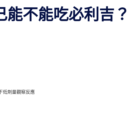
己能不能吃必利吉？
下低劑量觀察反應