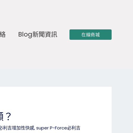
聯絡
Blog新聞資訊
在線商城
顯？
rce必利吉增加性快感
,
super P-Force必利吉