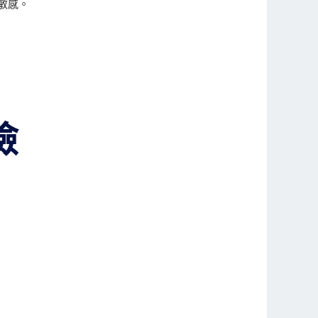
更敏感。
險