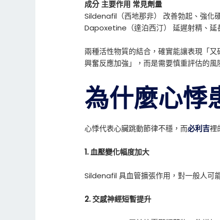
成分 主要作用 常見劑量
Sildenafil（西地那非） 改善勃起、強
Dapoxetine（達泊西汀） 延遲射精、
兩種活性物質的結合，確實能讓表現「又
興奮反應加強」，而是需要慎重評估的風
為什麼心悸
心悸代表心臟跳動節律不穩，而
必利吉
裡
1. 血壓變化幅度加大
Sildenafil 具血管擴張作用，對
2. 交感神經短暫提升