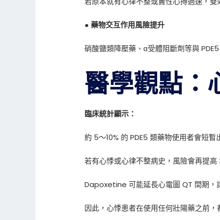
若原本就有心律不整或竇性心搏過速，雙
● 藥物交互作用風險提升
硝酸鹽類降壓藥、α受體阻斷劑等與 PD
醫學觀點：
臨床統計顯示：
約 5～10% 的 PDE5 類藥物使用者會
若有心悸或心律不整病史，風險會再提高 3
Dapoxetine 可能延長心電圖 QT 間
因此，心悸患者在使用任何壯陽藥之前，