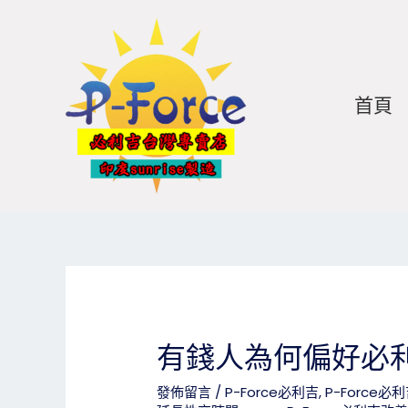
跳
Post
至
navigation
主
要
內
首頁
容
有錢人為何偏好必
發佈留言
/
P-Force必利吉
,
P-Force