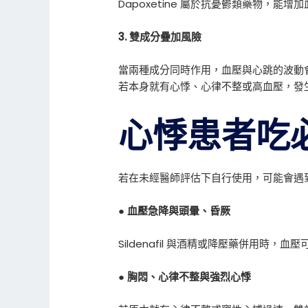
Dapoxetine 屬於抗憂鬱類藥物，
3. 雙成分疊加風險
當兩種成分同時作用，血壓與心跳的波動
若本身就有心悸、心律不整或高血壓，發
心悸患者吃
若在未經醫師評估下自行使用，可能會遇
● 血壓急降與頭暈、昏厥
Sildenafil 與酒精或降壓藥併用時
● 胸悶、心律不整與強烈心悸