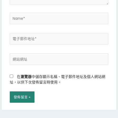
Name*
電
子
郵
件
網
地
站
址
網
*
址
在
瀏覽器
中儲存顯示名稱、電子郵件地址及個人網站網
址，以供下次發佈留言時使用。