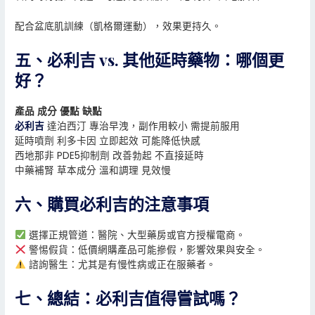
配合盆底肌訓練（凱格爾運動），效果更持久。
五、必利吉 vs. 其他延時藥物：哪個更
好？
產品 成分 優點 缺點
必利吉
達泊西汀 專治早洩，副作用較小 需提前服用
延時噴劑 利多卡因 立即起效 可能降低快感
西地那非 PDE5抑制劑 改善勃起 不直接延時
中藥補腎 草本成分 溫和調理 見效慢
六、購買必利吉的注意事項
選擇正規管道：醫院、大型藥房或官方授權電商。
警惕假貨：低價網購產品可能摻假，影響效果與安全。
諮詢醫生：尤其是有慢性病或正在服藥者。
七、總結：必利吉值得嘗試嗎？