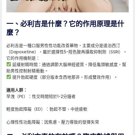
一、必利吉是什麼？它的作用原理是什
麼？
必利吉是一種口服男性性功能改善藥物，主要成分是達泊西汀
（Dapoxetine），屬於選擇性5-羥色胺再攝取抑制劑（SSRI）。
它的作用機制是：
延緩射精時間：通過調節大腦神經遞質，降低龜頭敏感度，幫
助男性控制射精衝動。
提升勃起硬度（部分版本含西地那非，形成雙效作用）。
適用人群：
早洩（PE）：性交時間短於1-2分鐘者
輕度勃起障礙（ED）：勃起不堅、中途疲軟
心理性性功能障礙：因焦慮、壓力導致的發揮失常