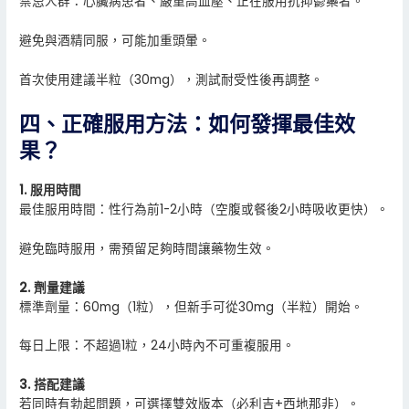
禁忌人群：心臟病患者、嚴重高血壓、正在服用抗抑鬱藥者。
避免與酒精同服，可能加重頭暈。
首次使用建議半粒（30mg），測試耐受性後再調整。
四、正確服用方法：如何發揮最佳效
果？
1. 服用時間
最佳服用時間：性行為前1-2小時（空腹或餐後2小時吸收更快）。
避免臨時服用，需預留足夠時間讓藥物生效。
2. 劑量建議
標準劑量：60mg（1粒），但新手可從30mg（半粒）開始。
每日上限：不超過1粒，24小時內不可重複服用。
3. 搭配建議
若同時有勃起問題，可選擇雙效版本（必利吉+西地那非）。