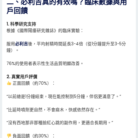
二、必利吉真的有效嗎？臨床數據與用
戶回饋
1. 科學研究支持
根據《國際陽痿研究雜誌》的臨床實驗：
服用
必利吉
後，平均射精時間延長3-4倍（從1分鐘提升至3-5分
鐘）。
76%的使用者表示性生活品質明顯改善。
2. 真實用戶評價
正面回饋（約70%）：
“以前總是1分鐘結束，現在能控制到5分鐘，伴侶更滿意了。”
“比延時噴劑更自然，不會麻木，快感依然存在。”
“沒有西地那非那種臉紅心跳的副作用，更適合長期用。”
負面回饋（約30%）：