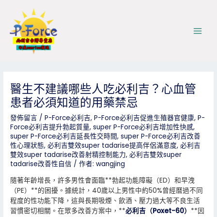
跳
Post
Main
至
navigation
Men
主
要
內
容
醫生不建議哪些人吃必利吉？心血管
患者必須知道的用藥禁忌
發佈留言
/
P-Force必利吉
,
P-Force必利吉促進生殖器官健康
,
P-
Force必利吉提升勃起質量
,
super P-Force必利吉增加性快感
,
super P-Force必利吉延長性交時間
,
super P-Force必利吉改善
性心理狀態
,
必利吉雙效super tadarise提高伴侶滿意度
,
必利吉
雙效super tadarise改善射精控制能力
,
必利吉雙效super
tadarise改善性自信
/ 作者:
wangjing
隨著年齡增長，許多男性會面臨**勃起功能障礙（ED）和早洩
（PE）**的困擾。據統計，40歲以上男性中約50%曾經曆過不同
程度的性功能下降，這與長期吸煙、飲酒、壓力過大等不良生活
習慣密切相關。在眾多改善方案中，**
必利吉（Poxet-60）
**因